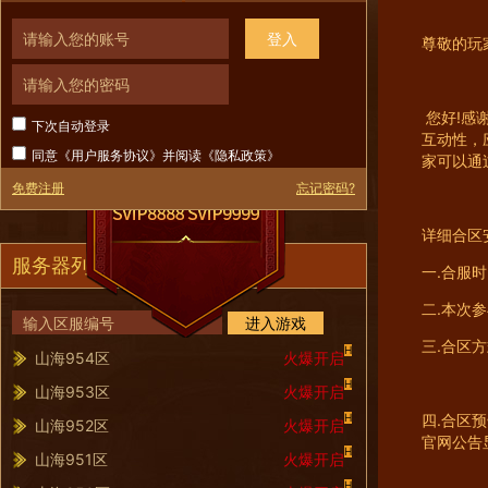
登入
尊敬的玩
您好!感
下次自动登录
互动性，
同意《
用户服务协议
》并阅读《
隐私政策
》
家可以通
免费注册
忘记密码?
详细合区
服务器列表
一.合服
二.本次
进入游戏
三.合区
H
山海954区
火爆开启
H
山海953区
火爆开启
H
四.合区
山海952区
火爆开启
官网公告
H
山海951区
火爆开启
H