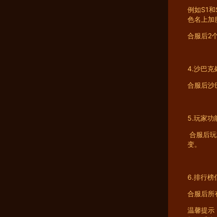
例如S1和
色名上加
合服后2个
4.沙巴克
合服后沙
5.玩家功
合服后玩
变。
6.排行榜
合服后所
温馨提示