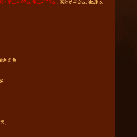
：帝王4197区-帝王4199区
，实际参与合区的区服以
看到角色
叔”
0级）