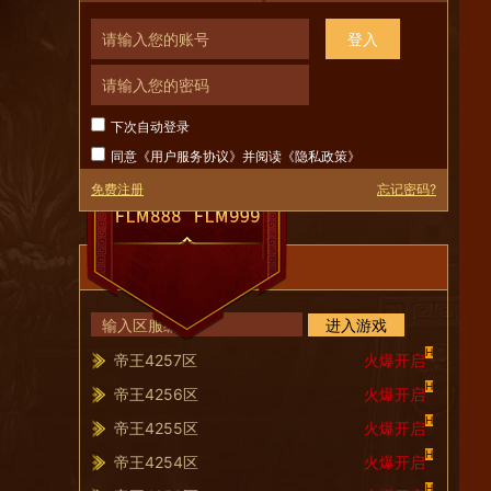
登入
下次自动登录
同意《
用户服务协议
》并阅读《
隐私政策
》
免费注册
忘记密码?
服务器列表
进入游戏
H
帝王4257区
火爆开启
H
帝王4256区
火爆开启
H
帝王4255区
火爆开启
H
帝王4254区
火爆开启
H