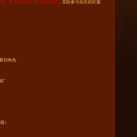
：帝王4200区-帝王4202区
，实际参与合区的区服
看到角色
叔”
0级）