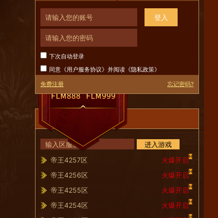
登入
下次自动登录
同意《
用户服务协议
》并阅读《
隐私政策
》
免费注册
忘记密码?
服务器列表
进入游戏
H
帝王4257区
火爆开启
H
帝王4256区
火爆开启
H
帝王4255区
火爆开启
H
帝王4254区
火爆开启
H