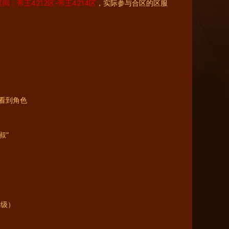
：帝王4212区-帝王4214区
，实际参与合区的区服
看到角色
叔”
0级）