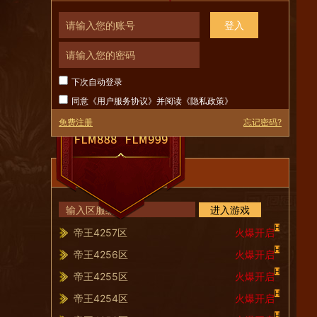
登入
下次自动登录
同意《
用户服务协议
》并阅读《
隐私政策
》
免费注册
忘记密码?
服务器列表
进入游戏
H
帝王4257区
火爆开启
H
帝王4256区
火爆开启
H
帝王4255区
火爆开启
H
帝王4254区
火爆开启
H