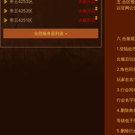
帝王4253区
火爆开启
五.合区
以官网公
H
帝王4252区
火爆开启
H
帝王4251区
火爆开启
全部服务器列表 +
六.合服
1.登陆处
合服后玩
2.角色同
玩家在名字
3.行会同
行会名字前
4.删除角
等级低于
5.删除行