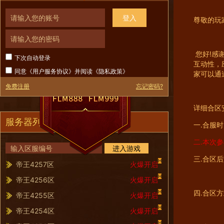
登入
尊敬的玩
您好!感
下次自动登录
互动性，
同意《
用户服务协议
》并阅读《
隐私政策
》
家可以通
免费注册
忘记密码?
详细合区
服务器列表
一.合服
二.本次参
进入游戏
三.合区
H
帝王4257区
火爆开启
H
帝王4256区
火爆开启
H
四.合区
帝王4255区
火爆开启
H
帝王4254区
火爆开启
H