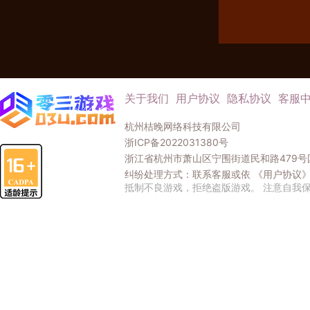
关于我们
用户协议
隐私协议
客服
杭州桔晚网络科技有限公司
浙ICP备2022031380号
浙江省杭州市萧山区宁围街道民和路479号国
纠纷处理方式：联系客服或依
《用户协议
抵制不良游戏，拒绝盗版游戏。 注意自我