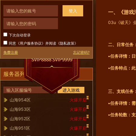
登入
一、
《游戏
03u《破天
下次自动登录
同意《
用户服务协议
》并阅读《
隐私政策
》
二、日常任务
免费注册
忘记密码?
•任务详情：
•任务特点：
服务器列表
进入游戏
三、支线任务
H
山海954区
火爆开启
•任务详情：
H
山海953区
火爆开启
•任务轮数：
H
山海952区
火爆开启
H
山海951区
火爆开启
H