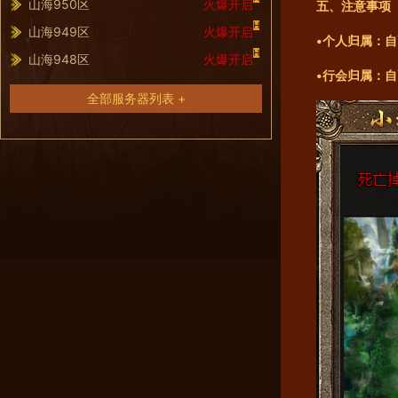
山海950区
火爆开启
五、注意事项
H
山海949区
火爆开启
•个人归属：
H
山海948区
火爆开启
•行会归属：
全部服务器列表 +