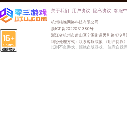
关于我们
用户协议
隐私协议
客服
杭州桔晚网络科技有限公司
浙ICP备2022031380号
浙江省杭州市萧山区宁围街道民和路479号国
纠纷处理方式：联系客服或依
《用户协议
抵制不良游戏，拒绝盗版游戏。 注意自我