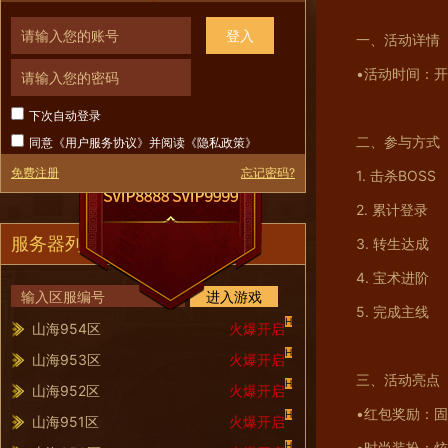
登入
一、活动详情
•活动时间：
下次自动登录
二、参与方式
同意《
用户服务协议
》并阅读《
隐私政策
》
免费注册
忘记密码?
1. 击杀BOSS
2. 累计登录
服务器列表
3. 转生达成
4. 宝术进阶
进入游戏
5. 完成主线
H
山海954区
火爆开启
H
山海953区
火爆开启
三、活动亮点
H
山海952区
火爆开启
•红包奖励：
H
山海951区
火爆开启
H
•时尚装扮：