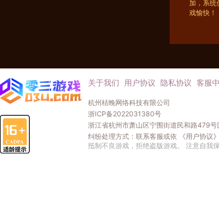
加，系统
戏愉快！
关于我们
用户协议
隐私协议
客服
杭州桔晚网络科技有限公司
浙ICP备2022031380号
浙江省杭州市萧山区宁围街道民和路479号国
纠纷处理方式：联系客服或依
《用户协议
抵制不良游戏，拒绝盗版游戏。 注意自我