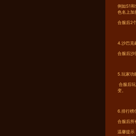
例如S1和
色名上加
合服后2个
4.沙巴克
合服后沙
5.玩家功
合服后玩
变。
6.排行榜
合服后所
温馨提示