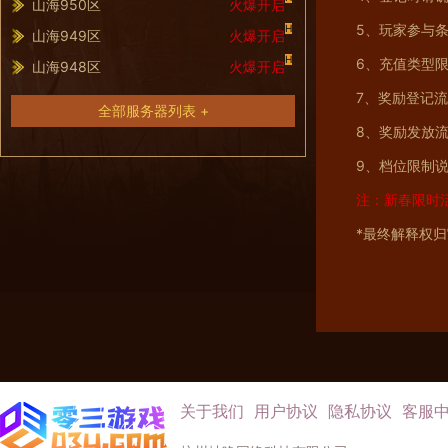
山海950区
火爆开启
5、玩家参与条
H
山海949区
火爆开启
H
6、充值类型
山海948区
火爆开启
7、奖励登记
全部服务器列表 +
8、奖励发放
9、档位限制
注：新春限时活
*最终解释权
关于我们
用户协议
隐私协议
客服