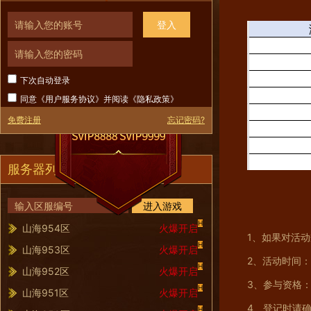
登入
下次自动登录
同意《
用户服务协议
》并阅读《
隐私政策
》
免费注册
忘记密码?
服务器列表
进入游戏
H
山海954区
火爆开启
1、如果对活
H
山海953区
火爆开启
2、活动时间：
H
山海952区
火爆开启
3、参与资格
H
山海951区
火爆开启
4、登记时请
H