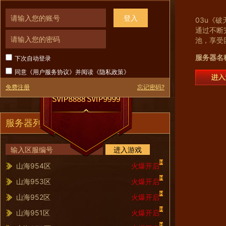
登入
03u《
通过不断
池，享受
服务器名
下次自动登录
同意《
用户服务协议
》并阅读《
隐私政策
》
免费注册
忘记密码?
服务器列表
进入游戏
H
山海954区
火爆开启
H
山海953区
火爆开启
H
山海952区
火爆开启
H
山海951区
火爆开启
H