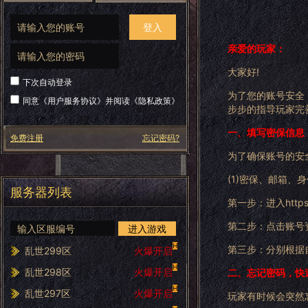
登入
亲爱的玩家：
大家好!
下次自动登录
为了您的账号安全
同意《
用户服务协议
》并阅读《
隐私政策
》
步步的指导玩家完
一、填写密保信息
免费注册
忘记密码?
为了确保账号的安
(1)密保、邮箱、
服务器列表
第一步：进入
http
第二步：点击账号
进入游戏
H
第三步：分别根据
乱世299区
火爆开启
H
乱世298区
火爆开启
二、忘记密码，快
H
乱世297区
火爆开启
玩家有时候会突然