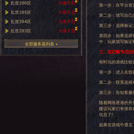
H
乱世296区
火爆开启
第一步：在平台首页
H
乱世295区
火爆开启
第二步：填写自己
H
乱世294区
火爆开启
第三步：选择验证
H
乱世293区
火爆开启
第四步：如果选择
中，玩家填写验证
全部服务器列表 +
三、忘记账号/忘
有时玩的游戏比较
第一步：进入在线
第二步：联系选择
第三步：告知客服
随着网络逐渐的开
建议玩家们有保存
信息了!
如果在游戏中遇见