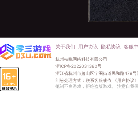
关于我们
用户协议
隐私协议
客服
杭州桔晚网络科技有限公司
浙ICP备2022031380号
浙江省杭州市萧山区宁围街道民和路479号国
纠纷处理方式：联系客服或依
《用户协议
抵制不良游戏，拒绝盗版游戏。 注意自我