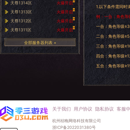
H
天尊1314区
火爆开启
1.以下条件需同
H
天尊1313区
火爆开启
例：一合：角色等
H
天尊1312区
火爆开启
一合：角色等级≥3
H
天尊1311区
火爆开启
二合：角色等级≥5
全部服务器列表 +
三合：角色等级≥1
四合：角色等级≥12
五合：角色等级≥1
关于我们
用户协议
隐私协议
客服
杭州桔晚网络科技有限公司
浙ICP备2022031380号