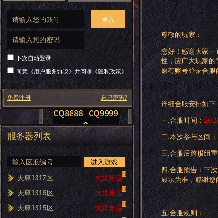
登入
尊敬的玩家：
您好！感谢大家一
下次自动登录
性，应广大玩家的
原有账号登录合服
同意《
用户服务协议
》并阅读《
隐私政策
》
免费注册
忘记密码?
详细合服安排如下
一.合服时间：
20
服务器列表
二.本次参与区间：
三.合服后跨服组
进入游戏
四.合服预告：下次
H
天尊1317区
火爆开启
显示为准，感谢您
H
天尊1316区
火爆开启
H
天尊1315区
火爆开启
五.合服规则：