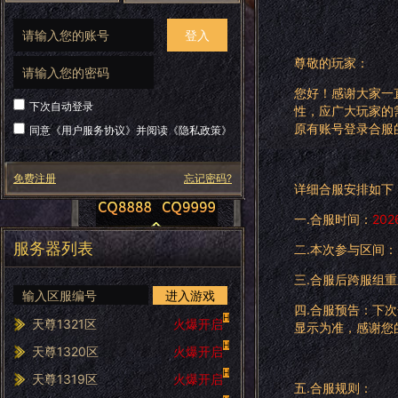
登入
尊敬的玩家：
您好！感谢大家一
下次自动登录
性，应广大玩家的
原有账号登录合服
同意《
用户服务协议
》并阅读《
隐私政策
》
免费注册
忘记密码?
详细合服安排如下
一.合服时间：
20
服务器列表
二.本次参与区间：
三.合服后跨服组
进入游戏
四.合服预告：下次
H
天尊1321区
火爆开启
显示为准，感谢您
H
天尊1320区
火爆开启
H
天尊1319区
火爆开启
五.合服规则：