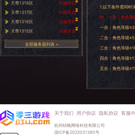
H
天尊1318区
火爆开启
1.以下条件需同
H
天尊1317区
火爆开启
例：一合：角色等
H
天尊1316区
火爆开启
一合：角色等级≥3
H
天尊1315区
火爆开启
二合：角色等级≥5
全部服务器列表 +
三合：角色等级≥1
四合：角色等级≥12
五合：角色等级≥1
关于我们
用户协议
隐私协议
客服
杭州桔晚网络科技有限公司
浙ICP备2022031380号