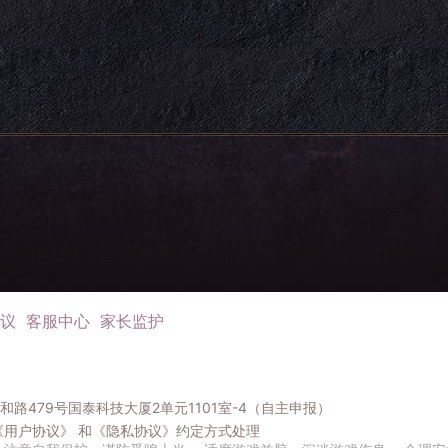
议
客服中心
家长监护
路479号国泰科技大厦2单元1101室-4（自主申报）
《用户协议》
和
《隐私协议》
约定方式处理