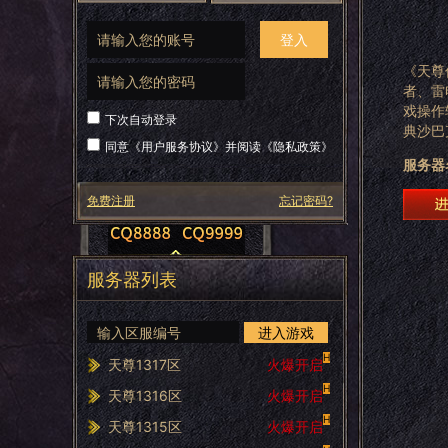
登入
《天尊
者、雷
戏操作
下次自动登录
典沙巴
同意《
用户服务协议
》并阅读《
隐私政策
》
服务器
免费注册
忘记密码?
服务器列表
进入游戏
H
天尊1317区
火爆开启
H
天尊1316区
火爆开启
H
天尊1315区
火爆开启