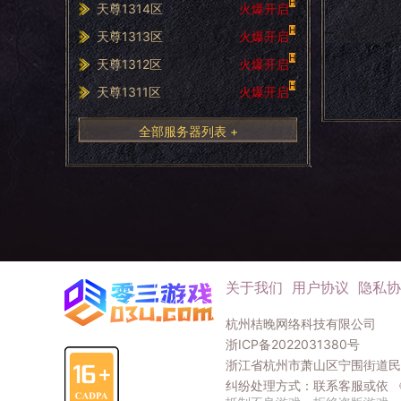
H
天尊1314区
火爆开启
H
天尊1313区
火爆开启
H
天尊1312区
火爆开启
H
天尊1311区
火爆开启
全部服务器列表 +
关于我们
用户协议
隐私协
杭州桔晚网络科技有限公司
浙ICP备2022031380号
浙江省杭州市萧山区宁围街道民和
纠纷处理方式：联系客服或依