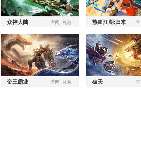
开始游戏
开始游戏
更多区服
更多区服
众神大陆
热血江湖:归来
官网
礼包
官
帝王霸业
破天
官网
礼包
官