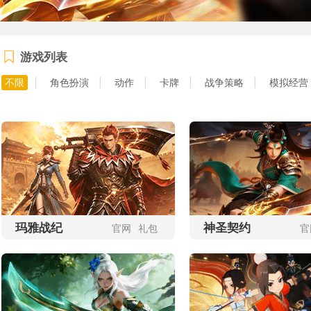
开始游戏
开始游戏
游戏列表
更多区服
更多区服
不限
|
角色扮演
|
动作
|
卡牌
|
战争策略
|
模拟经营
开始游戏
开始游戏
更多区服
更多区服
玛雅战纪
神圣契约
官网
礼包
官