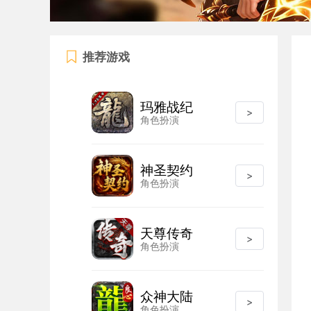
推荐游戏
玛雅战纪
>
角色扮演
神圣契约
>
角色扮演
天尊传奇
>
角色扮演
众神大陆
>
角色扮演