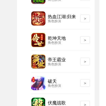
热血江湖:归来
>
角色扮演
乾坤天地
>
角色扮演
帝王霸业
>
角色扮演
破天
>
角色扮演
伏魔战歌
>