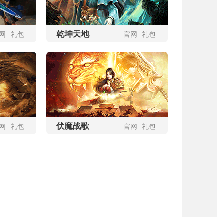
开始游戏
更多区服
乾坤天地
网
礼包
官网
礼包
伏魔战歌
网
礼包
官网
礼包