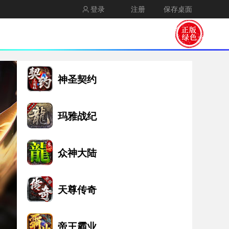
登录
注册
保存桌面
神圣契约
玛雅战纪
众神大陆
天尊传奇
帝王霸业