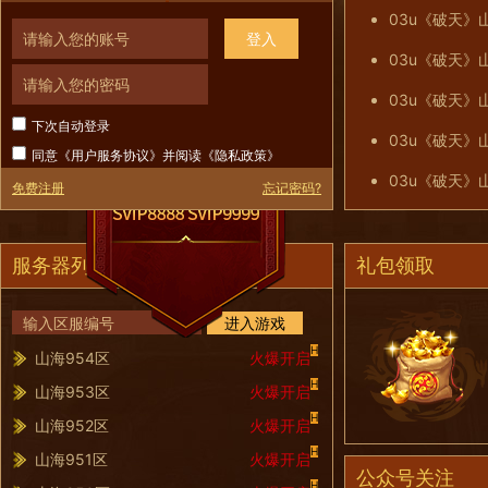
03u《破天》山
登入
03u《破天》山
03u《破天》山
下次自动登录
03u《破天》山
同意《
用户服务协议
》并阅读《
隐私政策
》
03u《破天》山
免费注册
忘记密码?
服务器列表
礼包领取
进入游戏
H
山海954区
火爆开启
H
山海953区
火爆开启
H
山海952区
火爆开启
H
山海951区
火爆开启
公众号关注
H