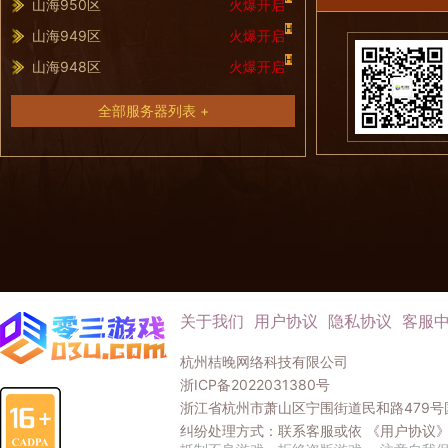
山海950区
火爆开启
H
山海949区
火爆开启
H
山海948区
火爆开启
全部服务器列表 +
关于我们
用户协议
隐私协议
客服
杭州桔晚网络科技有限公司
浙ICP备2022031380号
浙江省杭州市萧山区宁围街道民和路479号国
纠纷处理方式：联系客服或依
《用户协议