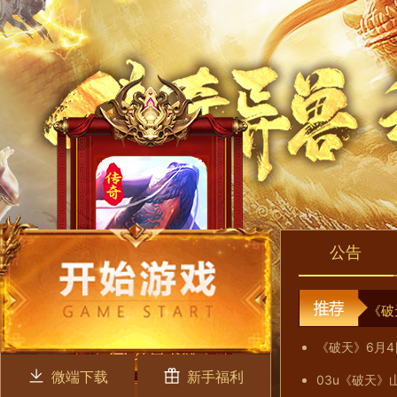
公告
《破
《破天》6月
微端下载
新手福利
03u《破天》山